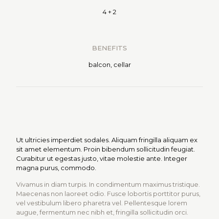
4 + 2
BENEFITS
balcon, cellar
Ut ultricies imperdiet sodales. Aliquam fringilla aliquam ex
sit amet elementum. Proin bibendum sollicitudin feugiat.
Curabitur ut egestas justo, vitae molestie ante. Integer
magna purus, commodo.
Vivamus in diam turpis. In condimentum maximus tristique.
Maecenas non laoreet odio. Fusce lobortis porttitor purus,
vel vestibulum libero pharetra vel. Pellentesque lorem
augue, fermentum nec nibh et, fringilla sollicitudin orci.