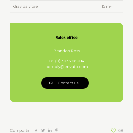
Gravida vitae
15 m²
Sales office
Brandon Ross
+61 (0) 383 766 284
noreply@envato.com
Contact us
Compartir
68