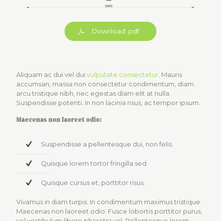
Download .pdf
Aliquam ac dui vel dui
vulputate consectetur
. Mauris
accumsan, massa non consectetur condimentum, diam
arcu tristique nibh, nec egestas diam elit at nulla.
Suspendisse potenti. In non lacinia risus, ac tempor ipsum.
Maecenas non laoreet odio:
Suspendisse a pellentesque dui, non felis.
Quisque lorem tortor fringilla sed.
Quisque cursus et, porttitor risus.
Vivamus in diam turpis. In condimentum maximus tristique.
Maecenas non laoreet odio. Fusce lobortis porttitor purus,
vel vestibulum libero pharetra vel. Pellentesque lorem